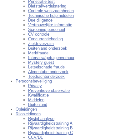
Penetratie test
Diefstal/verduistering
Controle werkzaamheden
Technische hulpmiddelen
Due diligence
Vertrouwelijke informatie
Screening personeel
CV controle
Concurrentiebeding
Ziekteverzuim
Buitenland onderzoek
Merkfraude
Interview/getuigenverhoor
Mystery guest
Letselschade fraude
Alimentatie onderzoek
Toedrachtonderzoek
Persoonsbeveiliging
Privacy
Preventieve observatie
Kwalificatie
Middelen
Buitenland
Opleidingen
Rijopleidingen
Rijstijl analyse
Rijvaardigheidstraining A
Rijvaardigheidstraining B
Rijvaardigheidstraining C
CCV/D1