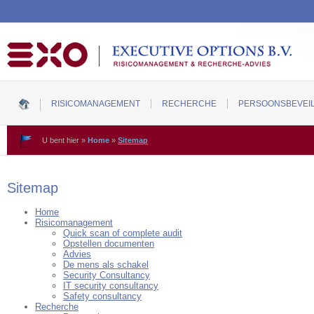
RISICOMANAGEMENT
RECHERCHE
PERSOONSBEVEIL
U bent hier
»
Home
»
Sitemap
Sitemap
Home
Risicomanagement
Quick scan of complete audit
Opstellen documenten
Advies
De mens als schakel
Security Consultancy
IT security consultancy
Safety consultancy
Recherche