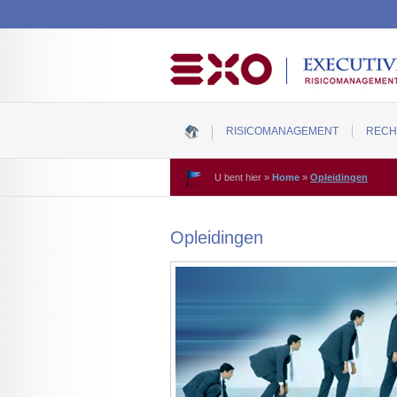
RISICOMANAGEMENT
RECH
U bent hier
»
Home
»
Opleidingen
Opleidingen