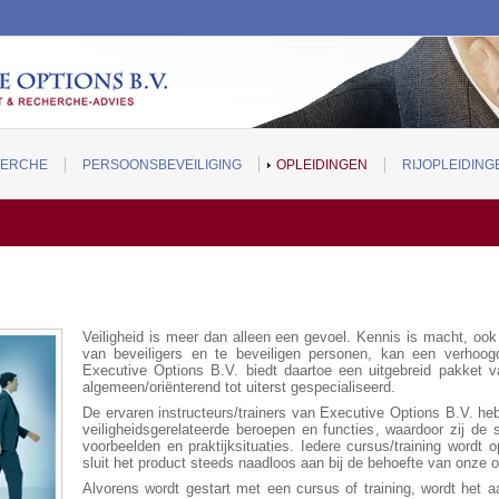
ERCHE
PERSOONSBEVEILIGING
OPLEIDINGEN
RIJOPLEIDING
Veiligheid is meer dan alleen een gevoel. Kennis is macht, ook 
van beveiligers en te beveiligen personen, kan een verhoog
Executive Options B.V. biedt daartoe een uitgebreid pakket va
algemeen/oriënterend tot uiterst gespecialiseerd.
De ervaren instructeurs/trainers van Executive Options B.V. heb
veiligheidsgerelateerde beroepen en functies, waardoor zij de
voorbeelden en praktijksituaties. Iedere cursus/training wordt
sluit het product steeds naadloos aan bij de behoefte van onze 
Alvorens wordt gestart met een cursus of training, wordt het 